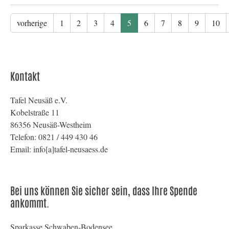
vorherige
1
2
3
4
5
6
7
8
9
10
Kontakt
Tafel Neusäß e.V.
Kobelstraße 11
86356 Neusäß-Westheim
Telefon: 0821 / 449 430 46
Email: info[a]tafel-neusaess.de
Bei uns können Sie sicher sein, dass Ihre Spende
ankommt.
Sparkasse Schwaben-Bodensee