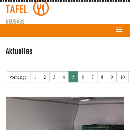
Aktuelles
vorherige
1
2
3
4
5
6
7
8
9
10