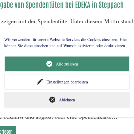
gabe von Spendentüten bei EDEKA in Steppach
 zeigen mit der Spendentüte. Unter diesem Motto stand
EDEKA-Handelskette. In den letzten Wochen konnten
Wir verwenden für unsere Webseite Services die Cookies einsetzen. Hier
erlesen
können Sie diese einsehen und auf Wunsch aktivieren oder deaktivieren.
Alle zulassen
09.2025
Einstellungen bearbeiten
meinsam Teller füllen" bei REWE und nahkauf!
Ablehnen
 kannst du in den nächsten 2 Wochen Tafel-Tüten spend
e bezahlst und abgibst oder eine Spendenkarte…
erlesen