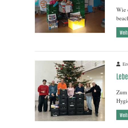
Wie 
beac
Weit
Ers
Lebe
Zum 
Hygi
Weit