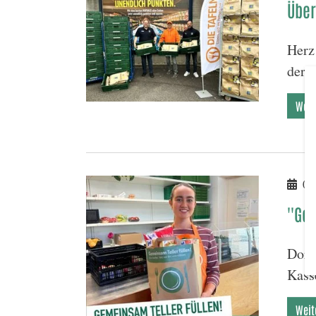
Über
Herz
der 
Weit
08.
''Ge
Dort
Kass
Weit