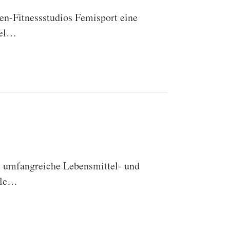
en-Fitnessstudios Femisport eine
kel…
e umfangreiche Lebensmittel- und
ule…