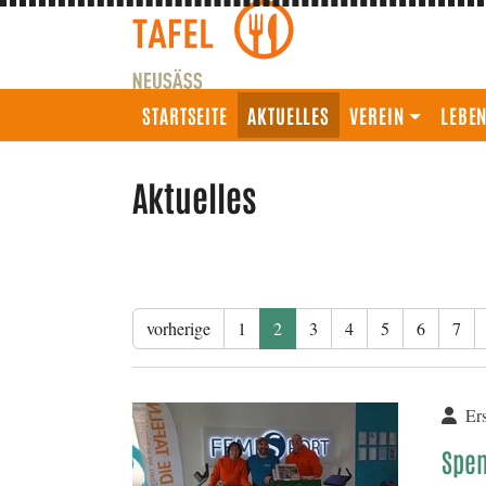
(CURRENT)
STARTSEITE
AKTUELLES
VEREIN
LEBE
Aktuelles
vorherige
1
2
3
4
5
6
7
Ers
Spen