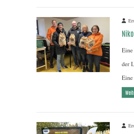
Ers
Niko
Eine 
der 
Eine
Weit
Ers