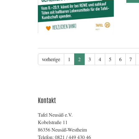
vorherige
1
2
3
4
5
6
7
Kontakt
Tafel Neusäß e.V.
Kobelstraße 11
86356 Neusäß-Westheim
Telefon: 0821 / 449 430 46